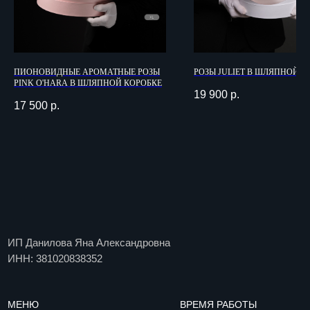
ИП Данилова Яна Александровна
ИНН: 381020838352
МЕНЮ
ВРЕМЯ РАБОТЫ
ПИОНОВИДНЫЕ АРОМАТНЫЕ РОЗЫ
РОЗЫ JULIET В ШЛЯПНОЙ К
PINK O'HARA В ШЛЯПНОЙ КОРОБКЕ
Каталог
Прием заказов:
19 900
р.
09:00 - 23:00
17 500
р.
О компании
Доставка
Уход за цветами
и вручение 24/7*
Компаниям
Цветочная подписка
Доставка и оплата
Блог
Вакансии
Контакты
ДОКУМЕНТЫ
КОНТАКТЫ