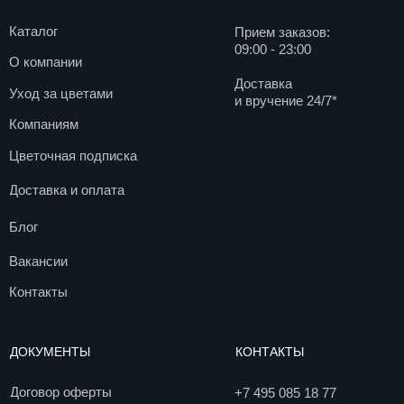
Договор оферты
+7 495 085 18 77
info@agentflowers.ru
Политика
конфиденциальности
г. Москва, Мира пр-кт.,
д. 102с34
Согласие на обработку
персональных данных
Согласие на получение
рекламной рассылки
Пользовательское
соглашение
© 2017. Все права защищены
Разработка сайта