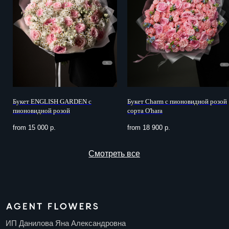
Компаниям
Цветочная подписка
Доставка и оплата
Блог
Вакансии
Контакты
Букет ENGLISH GARDEN с
Букет Charm с пионовидной розой
пионовидной розой
сорта O'hara
ДОКУМЕНТЫ
КОНТАКТЫ
from
15 000
р.
from
18 900
р.
Договор оферты
+7 495 085 18 77
info@agentflowers.ru
Политика
конфиденциальности
г. Москва, Мира пр-кт.,
д. 102с34
Согласие на обработку
персональных данных
Согласие на получение
рекламной рассылки
Пользовательское
соглашение