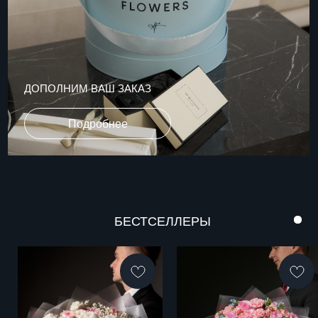
Смотреть все
ИП Данилова Яна Александровна
ИНН: 381020838352
МЕНЮ
ВРЕМЯ РАБОТЫ
Каталог
Прием заказов:
09:00 - 23:00
О компании
Доставка
Уход за цветами
и вручение 24/7*