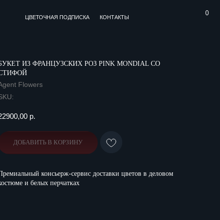
0
АЯ ПОДПИСКА
ПИОНЫ
КОНТАКТЫ
КОНТАКТЫ
БУКЕТ ИЗ ФРАНЦУЗСКИХ РОЗ PINK MONDIAL СО
СТИФОЙ
Agent Flowers
SKU:
22900,00
р.
ДОБАВИТЬ В КОРЗИНУ
Премиальный консьерж-сервис доставки цветов в деловом
костюме и белых перчатках