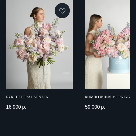
ИП Данилова Яна Александровна
ИНН: 381020838352
БУКЕТ FLORAL SONATA
КОМПОЗИЦИЯ MORNING LI
16 900
р.
59 000
р.
МЕНЮ
ВРЕМЯ РАБОТЫ
Каталог
Прием заказов:
09:00 - 23:00
О компании
Доставка