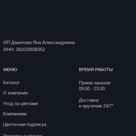
Уход за цветами
и вручение 24/7*
Компаниям
Цветочная подписка
Доставка и оплата
Блог
Вакансии
Контакты
ДОКУМЕНТЫ
КОНТАКТЫ
Договор оферты
+7 495 085 18 77
info@agentflowers.ru
Политика
конфиденциальности
г. Москва, Мира пр-кт.,
д. 102с34
Согласие на обработку
персональных данных
Согласие на получение
рекламной рассылки