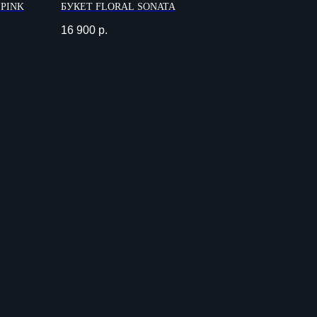
 PINK
БУКЕТ FLORAL SONATA
16 900
р.
ДОКУМЕНТЫ
8 77
Договор оферты
owers.ru
Политика
конфиденциальности
ра пр-кт.,
Согласие на