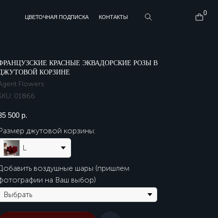
0
АЯ ПОДПИСКА
ПИОНЫ
КОНТАКТЫ
КОНТАКТЫ
ФРАНЦУЗСКИЕ КРАСНЫЕ ЭКВАДОРСКИЕ РОЗЫ В
ДЖУТОВОЙ КОРЗИНЕ
Agent Flowers
SKU:
01866
35 500
р.
Размер джутовой корзины:
L
Добавить воздушные шары (пришлем
фотографии на Ваш выбор)