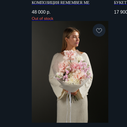
КОМПОЗИЦИЯ REMEMBER ME
БУКЕТ
48 000
р.
17 90
Out of stock
МЕНЮ
Каталог
ИП Данилова Яна Александровна
ИНН: 381020838352
О компании
Уход за цветами