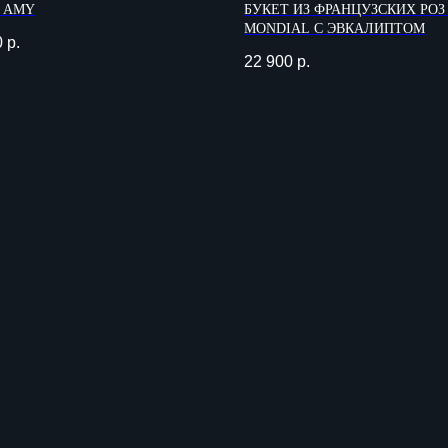
 AMY
БУКЕТ ИЗ ФРАНЦУЗСКИХ РОЗ
MONDIAL С ЭВКАЛИПТОМ
0
р.
22 900
р.
ВРЕМЯ РАБОТЫ
КОНТАКТЫ
+7 495 085 1
Прием заказов: 09:00 - 23:00
info@agentfl
Доставка и вручение 24/7*
г. Москва, Ми
д. 102с34