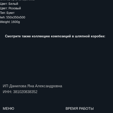
Цвет: Белый
Цвет: Розовый
Тип: Букет
ИП Данилова Яна Александровна
lwh: 550x350x500
ИНН: 381020838352
Weight: 1600g
МЕНЮ
ВРЕМЯ РАБОТЫ
Смотрите также коллекцию композиций в шляпной коробке:
Каталог
Прием заказов:
09:00 - 23:00
О компании
Доставка
Уход за цветами
и вручение 24/7*
Компаниям
Цветочная подписка
Доставка и оплата
Блог
Вакансии
Контакты