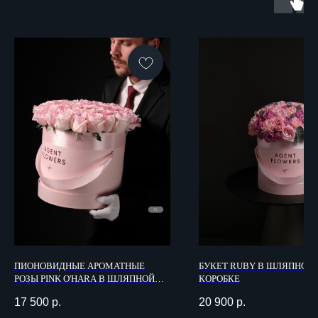
ИП Данилова Яна Александровна
ИНН: 381020838352
МЕНЮ
ВРЕМЯ РАБОТЫ
Каталог
Прием заказов:
ПИОНОВИДНЫЕ АРОМАТНЫЕ
БУКЕТ RUBY В ШЛЯПНОЙ
09:00 - 23:00
РОЗЫ PINK O'HARA В ШЛЯПНОЙ
КОРОБКЕ
О компании
КОРОБКЕ
Доставка
17 500
р.
20 900
р.
Уход за цветами
и вручение 24/7*