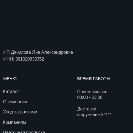
Компаниям
Цветочная подписка
Доставка и оплата
Блог
Вакансии
Контакты
ДОКУМЕНТЫ
КОНТАКТЫ
Договор оферты
+7 495 085 18 77
info@agentflowers.ru
Политика
конфиденциальности
г. Москва, Мира пр-кт.,
д. 102с34
Согласие на обработку
персональных данных
Согласие на получение
рекламной рассылки
Пользовательское
соглашение